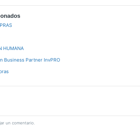
cionados
PRAS
s
N HUMANA
ón Business Partner InvPRO
pras
jar un comentario.